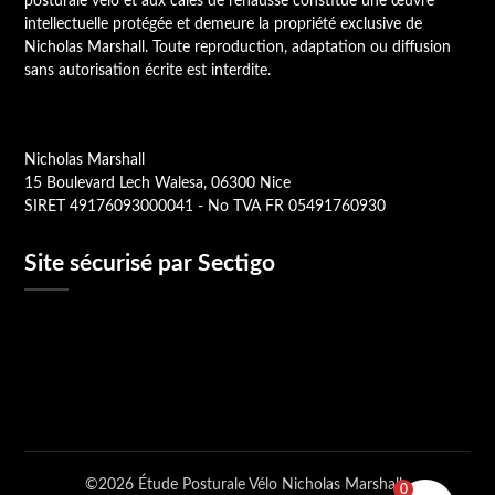
posturale vélo et aux cales de rehausse constitue une œuvre
intellectuelle protégée et demeure la propriété exclusive de
Nicholas Marshall. Toute reproduction, adaptation ou diffusion
sans autorisation écrite est interdite.
Nicholas Marshall
15 Boulevard Lech Walesa, 06300 Nice
SIRET 49176093000041 - No TVA FR 05491760930
Site sécurisé par Sectigo
©2026 Étude Posturale Vélo Nicholas Marshall
0