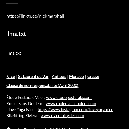
https://linktr.ee/nickmarshall
llms.txt
llms.txt
Nice
|
St Laurent du Var
|
Antibes
|
Monaco
|
Grasse
Clause de non-responsabilité (Avril 2020)
Étude Posturale Vélo ;
www.etudeposturale.com
Rouler sans Douleur ;
www.roulersansdouleur.com
I love Yoga Nice ;
https://www.instagram.com/iloveyoga.nice
Bikefitting Riviera ;
www.rivierabicycles.com