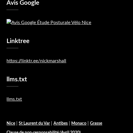
Avis Google
Linktree
https://linktr.ee/nickmarshall
llms.txt
llms.txt
Nice
|
St Laurent du Var
|
Antibes
|
Monaco
|
Grasse
Clause de non-responsabilité (Avril 2020)