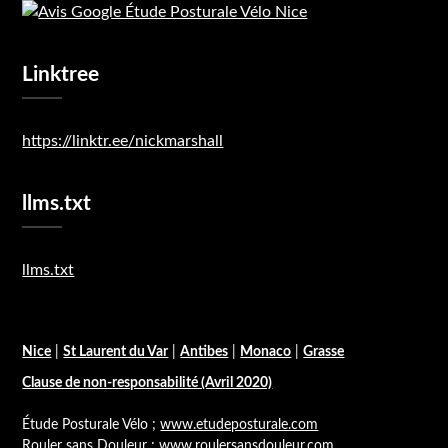
Linktree
https://linktr.ee/nickmarshall
llms.txt
llms.txt
Nice
|
St Laurent du Var
|
Antibes
|
Monaco
|
Grasse
Clause de non-responsabilité (Avril 2020)
Étude Posturale Vélo ;
www.etudeposturale.com
Rouler sans Douleur ;
www.roulersansdouleur.com