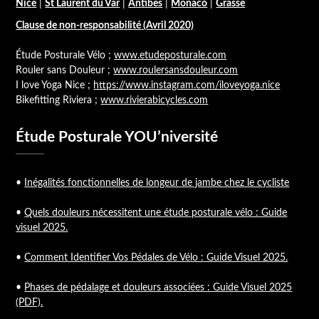
Nice
|
St Laurent du Var
|
Antibes
|
Monaco
|
Grasse
Clause de non-responsabilité (Avril 2020)
Étude Posturale Vélo ;
www.etudeposturale.com
Rouler sans Douleur ;
www.roulersansdouleur.com
I love Yoga Nice ;
https://www.instagram.com/iloveyoga.nice
Bikefitting Riviera ;
www.rivierabicycles.com
Étude Posturale YOU’niversité
•
Inégalités fonctionnelles de longeur de jambe chez le cycliste
•
Quels douleurs nécessitent une étude posturale vélo : Guide
visuel 2025.
•
Comment Identifier Vos Pédales de Vélo : Guide Visuel 2025.
•
Phases de pédalage et douleurs associées : Guide Visuel 2025
(PDF).