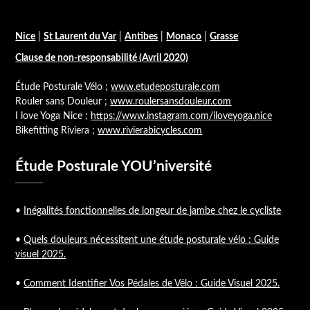
Nice
|
St Laurent du Var
|
Antibes
|
Monaco
|
Grasse
Clause de non-responsabilité (Avril 2020)
Étude Posturale Vélo ;
www.etudeposturale.com
Rouler sans Douleur ;
www.roulersansdouleur.com
I love Yoga Nice ;
https://www.instagram.com/iloveyoga.nice
Bikefitting Riviera ;
www.rivierabicycles.com
Étude Posturale YOU’niversité
•
Inégalités fonctionnelles de longeur de jambe chez le cycliste
•
Quels douleurs nécessitent une étude posturale vélo : Guide
visuel 2025.
•
Comment Identifier Vos Pédales de Vélo : Guide Visuel 2025.