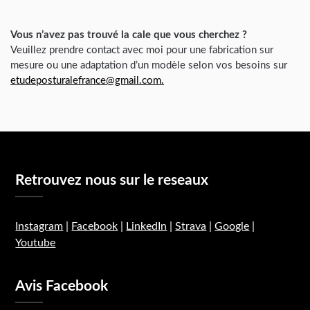
Vous n’avez pas trouvé la cale que vous cherchez ?
Veuillez prendre contact avec moi pour une fabrication sur
mesure ou une adaptation d’un modèle selon vos besoins sur
etudeposturalefrance@gmail.com.
Retrouvez nous sur le reseaux
Instagram
|
Facebook
|
LinkedIn
|
Strava
|
Google
|
Youtube
Avis Facebook