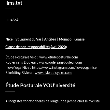
llms.txt
llms.txt
Nice
|
St Laurent du Var
|
Antibes
|
Monaco
|
Grasse
Clause de non-responsabilité (Avril 2020)
Étude Posturale Vélo ;
www.etudeposturale.com
Rouler sans Douleur ;
www.roulersansdouleur.com
I love Yoga Nice ;
https://www.instagram.com/iloveyoga.nice
Bikefitting Riviera ;
www.rivierabicycles.com
Étude Posturale YOU’niversité
•
Inégalités fonctionnelles de longeur de jambe chez le cycliste