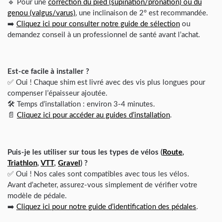
🔹 Pour une
correction du pied (supination/pronation) ou du
genou (valgus/varus)
, une inclinaison de 2° est recommandée.
➡️
Cliquez ici pour consulter notre guide de sélection
ou
demandez conseil à un professionnel de santé avant l’achat.
Est-ce facile à installer ?
✅ Oui ! Chaque shim est livré avec des vis plus longues pour
compenser l’épaisseur ajoutée.
🛠️ Temps d’installation : environ 3-4 minutes.
📄
Cliquez ici pour accéder au guides d’installation
.
Puis-je les utiliser sur tous les types de vélos (
Route
,
Triathlon
,
VTT
,
Gravel
) ?
✅ Oui ! Nos cales sont compatibles avec tous les vélos.
Avant d’acheter, assurez-vous simplement de vérifier votre
modèle de pédale.
➡️
Cliquez ici pour notre guide d’identification des pédales
.