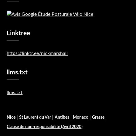
Linktree
https://linktr.ee/nickmarshall
llms.txt
llms.txt
Nice
|
St Laurent du Var
|
Antibes
|
Monaco
|
Grasse
Clause de non-responsabilité (Avril 2020)