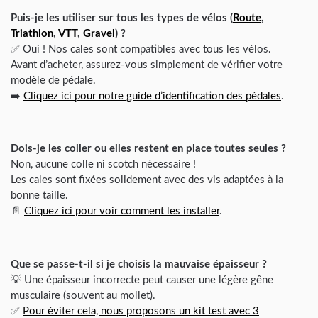
Puis-je les utiliser sur tous les types de vélos (
Route
,
Triathlon
,
VTT
,
Gravel
) ?
✅ Oui ! Nos cales sont compatibles avec tous les vélos.
Avant d’acheter, assurez-vous simplement de vérifier votre
modèle de pédale.
➡️
Cliquez ici pour notre guide d’identification des pédales
.
Dois-je les coller ou elles restent en place toutes seules ?
Non, aucune colle ni scotch nécessaire !
Les cales sont fixées solidement avec des vis adaptées à la
bonne taille.
📄
Cliquez ici pour voir comment les installer
.
Que se passe-t-il si je choisis la mauvaise épaisseur ?
💡 Une épaisseur incorrecte peut causer une légère gêne
musculaire (souvent au mollet).
✅
Pour éviter cela, nous proposons un kit test avec 3