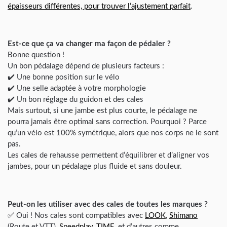
épaisseurs différentes, pour trouver l’ajustement parfait
.
Est-ce que ça va changer ma façon de pédaler ?
Bonne question !
Un bon pédalage dépend de plusieurs facteurs :
✔️ Une bonne position sur le vélo
✔️ Une selle adaptée à votre morphologie
✔️ Un bon réglage du guidon et des cales
Mais surtout, si une jambe est plus courte, le pédalage ne
pourra jamais être optimal sans correction. Pourquoi ? Parce
qu’un vélo est 100% symétrique, alors que nos corps ne le sont
pas.
Les cales de rehausse permettent d’équilibrer et d’aligner vos
jambes, pour un pédalage plus fluide et sans douleur.
Peut-on les utiliser avec des cales de toutes les marques ?
✅ Oui ! Nos cales sont compatibles avec
LOOK
,
Shimano
(Route et VTT),
Speedplay
,
TIME
, et d’autres comme