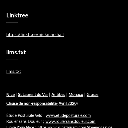
Linktree
https://linktr.ee/nickmarshall
llms.txt
llms.txt
Nice
|
St Laurent du Var
|
Antibes
|
Monaco
|
Grasse
Clause de non-responsabilité (Avril 2020)
Étude Posturale Vélo ;
www.etudeposturale.com
Rouler sans Douleur ;
www.roulersansdouleur.com
I love Yoga Nice ;
https://www.instagram.com/iloveyoga.nice