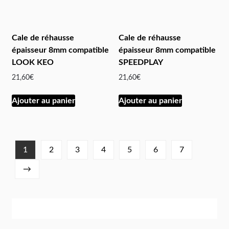
Cale de réhausse
Cale de réhausse
épaisseur 8mm compatible
épaisseur 8mm compatible
LOOK KEO
SPEEDPLAY
21,60
€
21,60
€
Ajouter au panier
Ajouter au panier
1
2
3
4
5
6
7
→