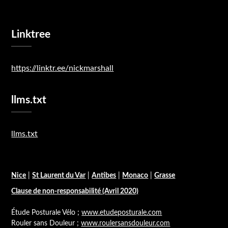
Linktree
https://linktr.ee/nickmarshall
llms.txt
llms.txt
Nice
|
St Laurent du Var
|
Antibes
|
Monaco
|
Grasse
Clause de non-responsabilité (Avril 2020)
Étude Posturale Vélo ;
www.etudeposturale.com
Rouler sans Douleur ;
www.roulersansdouleur.com