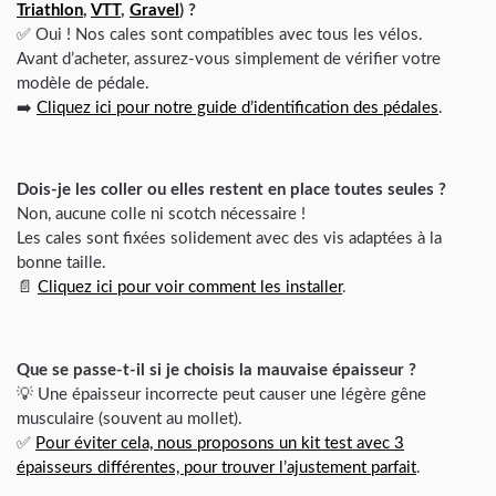
Triathlon
,
VTT
,
Gravel
) ?
✅ Oui ! Nos cales sont compatibles avec tous les vélos.
Avant d’acheter, assurez-vous simplement de vérifier votre
modèle de pédale.
➡️
Cliquez ici pour notre guide d’identification des pédales
.
Dois-je les coller ou elles restent en place toutes seules ?
Non, aucune colle ni scotch nécessaire !
Les cales sont fixées solidement avec des vis adaptées à la
bonne taille.
📄
Cliquez ici pour voir comment les installer
.
Que se passe-t-il si je choisis la mauvaise épaisseur ?
💡 Une épaisseur incorrecte peut causer une légère gêne
musculaire (souvent au mollet).
✅
Pour éviter cela, nous proposons un kit test avec 3
épaisseurs différentes, pour trouver l’ajustement parfait
.