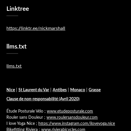
Linktree
https://linktr.ee/nickmarshall
llms.txt
llms.txt
Nice
|
St Laurent du Var
|
Antibes
|
Monaco
|
Grasse
Clause de non-responsabilité (Avril 2020)
Étude Posturale Vélo ;
www.etudeposturale.com
Rouler sans Douleur ;
www.roulersansdouleur.com
I love Yoga Nice ;
https://www.instagram.com/iloveyoga.nice
Bikefitting Riviera ;
www.rivierabicycles.com