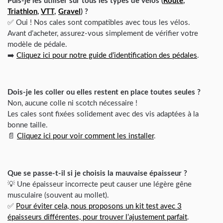
Puis-je les utiliser sur tous les types de vélos (
Route
,
Triathlon
,
VTT
,
Gravel
) ?
✅ Oui ! Nos cales sont compatibles avec tous les vélos.
Avant d’acheter, assurez-vous simplement de vérifier votre
modèle de pédale.
➡️
Cliquez ici pour notre guide d’identification des pédales
.
Dois-je les coller ou elles restent en place toutes seules ?
Non, aucune colle ni scotch nécessaire !
Les cales sont fixées solidement avec des vis adaptées à la
bonne taille.
📄
Cliquez ici pour voir comment les installer
.
Que se passe-t-il si je choisis la mauvaise épaisseur ?
💡 Une épaisseur incorrecte peut causer une légère gêne
musculaire (souvent au mollet).
✅
Pour éviter cela, nous proposons un kit test avec 3
épaisseurs différentes, pour trouver l’ajustement parfait
.